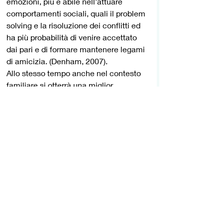
emozioni, più è abile nell’attuare 
comportamenti sociali, quali il problem 
solving e la risoluzione dei conflitti ed 
ha più probabilità di venire accettato 
dai pari e di formare mantenere legami 
di amicizia. (Denham, 2007).
Allo stesso tempo anche nel contesto 
familiare si otterrà una miglior 
comunicazione e si svilupperanno 
risorse positive e costruttive utili 
all’individuazione di strategie di 
gestione delle emozioni funzionali ed 
efficaci.
Per approfondire questo tema è 
possibile iscriversi al nostro master in 
Coaching!