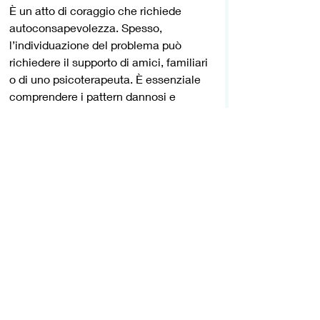
È un atto di coraggio che richiede 
autoconsapevolezza. Spesso, 
l’individuazione del problema può 
richiedere il supporto di amici, familiari 
o di uno psicoterapeuta. È essenziale 
comprendere i pattern dannosi e 
lavorare su strategie per porvi fine, per 
esempio, creando confini sani, 
ricercando sostegno emotivo e, in 
alcuni casi, allontanandosi 
progressivamente dall’altro.
Alla luce delle conseguenze negative 
che le relazioni “tossiche” hanno sul 
soggetto e sulla sua vita, risulta 
fondamentale la prevenzione. Educare 
in merito alle caratteristiche di una 
relazione sana fin dall'inizio può 
essere cruciale, così come imparare a 
riconoscere i segnali di avvertimento e 