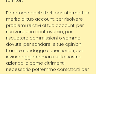
fornitori.
Potremmo contattarti per informarti in
merito al tuo account, per risolvere
problemi relativi al tuo account, per
risolvere una controversia, per
riscuotere commissioni o somme
dovute, per sondare le tue opinioni
tramite sondaggi o questionari, per
inviare aggiornamenti sulla nostra
azienda, o come altrimenti
necessario potremmo contattarti per
far rispettare il nostro Accordo
stipulato con gli utenti, le leggi
nazionali applicabili e qualsiasi
accordo che potremmo avere con
te. A tal fine, potremmo contattarti via
email, telefono, sms e posta ordinaria.
Se non desideri che i tuoi dati
vengano elaborati, ti preghiamo di
contattarci all'indirizzo