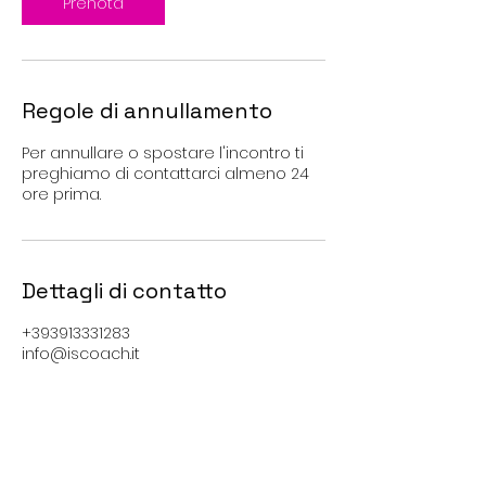
n
Prenota
u
t
i
Regole di annullamento
Per annullare o spostare l'incontro ti
preghiamo di contattarci almeno 24
ore prima.
Dettagli di contatto
+393913331283
info@iscoach.it
Via Arena, 5, Milan, Metropolitan City of
Milan, Italy