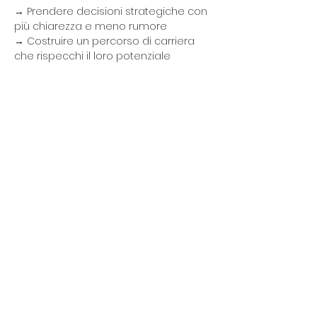
→ Prendere decisioni strategiche con 
più chiarezza e meno rumore
→ Costruire un percorso di carriera 
che rispecchi il loro potenziale
Master in Business Coaching (CSF) 
Socio IS-Coach. Metodo certificato. 
Approccio diretto, concreto, orientato 
all'azione. La prima sessione è 
gratuita — prenota ora.
alessandrofaccioli@me.com
+39 393 222 4654
info@iscoach.it
+39 391 333 1283
Via Arena 5 - Milano