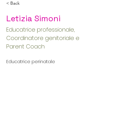
< Back
Letizia Simoni
Educatrice professionale,
Coordinatore genitoriale e
Parent Coach
Educatrice perinatale
simoniletizia2@gmail.com
+39 389 915 2851
info@iscoach.it
+39 391 333 1283
Via Arena 5 - Milano