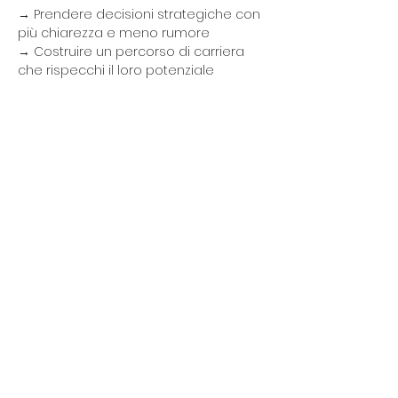
→ Prendere decisioni strategiche con 
più chiarezza e meno rumore
→ Costruire un percorso di carriera 
che rispecchi il loro potenziale
Master in Business Coaching (CSF) 
Socio IS-Coach. Metodo certificato. 
Approccio diretto, concreto, orientato 
all'azione. La prima sessione è 
gratuita — prenota ora.
alessandrofaccioli@me.com
+39 393 222 4654
info@iscoach.it
+39 391 333 1283
Via Arena 5 - Milano