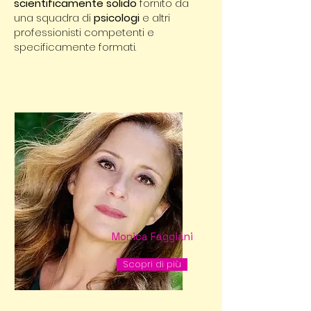
scientificamente
solido
fornito da
una squadra di
psicologi
e altri
professionisti competenti e
specificamente formati.​
Monica Faggiani
Psicologa
Scopri di più