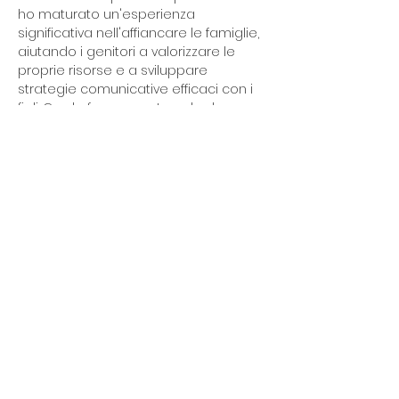
ho maturato un'esperienza 
significativa nell'affiancare le famiglie, 
aiutando i genitori a valorizzare le 
proprie risorse e a sviluppare 
strategie comunicative efficaci con i 
figli. Credo fermamente nel valore 
della formazione continua e 
nell'importanza di una 
regolamentazione professionale che 
garantisca elevati standard di qualità 
e tutela per gli utenti.
alessia.viglione83@gmail.com
+39 333 172 3476
info@iscoach.it