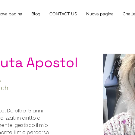
ova pagina
Blog
CONTACT US
Nuova pagina
Chall
luta Apostol
;
ach
l. Da oltre 15 anni 
izzati in diritto di 
ente, gestisco il mio 
monte. Il mio percorso 