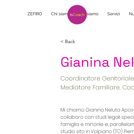
ZEFIRO
Chi siamo
Chi siamo
Servizi
Nu
< Back
Gianina Ne
Coordinatore Genitoriale
Mediatore Familiare; Co
Mi chiamo Gianina Neluta Aposto
collaboro con studi legali special
famiglia e minorile e, parallelam
studio sito in Volpiano (TO) Pie