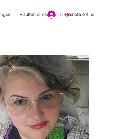
Log In
enges
Risultati di ricerca
Prenota online