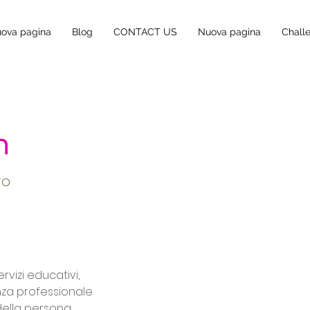
ova pagina
Blog
CONTACT US
Nuova pagina
Chall
n
ro
rvizi educativi, 
za professionale 
ella persona, 