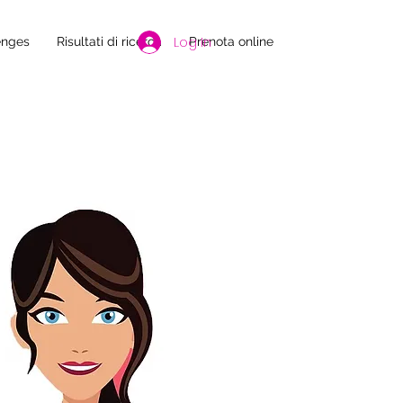
Log In
enges
Risultati di ricerca
Prenota online