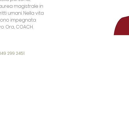
laurea magistrale in 
itti umani. Nella vita 
 sono impegnata 
vo. Ora, COACH.
349 299 2451