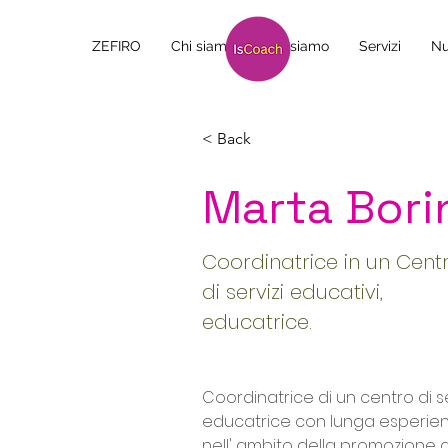
ZEFIRO
Chi siamo
Chi siamo
Servizi
Nu
< Back
Marta Bori
Coordinatrice in un Cent
di servizi educativi,
educatrice.
Coordinatrice di un centro di se
educatrice con lunga esperien
nell' ambito della promozione d