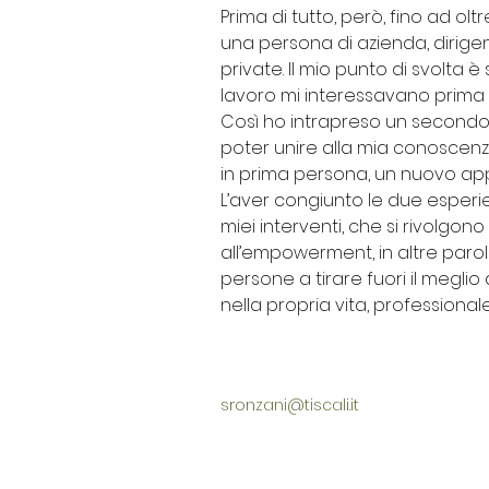
Prima di tutto, però, fino ad olt
una persona di azienda, dirigen
private. Il mio punto di svolta è
lavoro mi interessavano prima d
Così ho intrapreso un secondo c
poter unire alla mia conoscenza
in prima persona, un nuovo app
L’aver congiunto le due esperie
miei interventi, che si rivolgono
all’empowerment, in altre parol
persone a tirare fuori il meglio 
nella propria vita, professionale
sronzani@tiscali.it