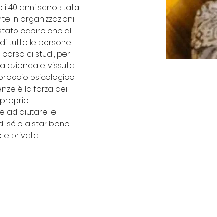
re i 40 anni sono stata 
te in organizzazioni 
 stato capire che al 
i tutto le persone. 
orso di studi, per 
 aziendale, vissuta 
roccio psicologico. 
nze è la forza dei 
 proprio 
e ad aiutare le 
di sé e a star bene 
 e privata.